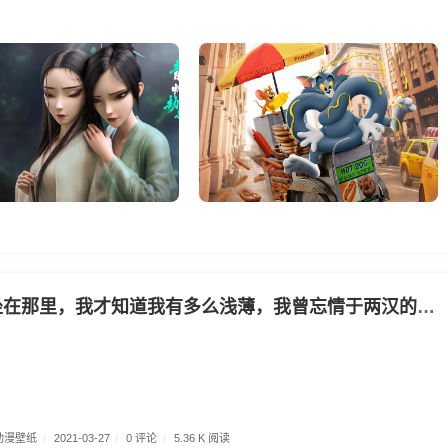
我才知道我有多么浅薄，我曾忘情于两汉的歌赋，我曾惊讶于唐宋诗词，也曾流连于宋元的曲牌。如今而你才是人世间真正的圣人。
动漫壁纸
/
0 评论
/
2021-03-27
/
5.36 K 阅读