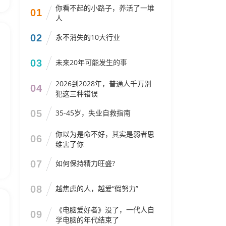
你看不起的小路子，养活了一堆
01
人
02
永不消失的10大行业
03
未来20年可能发生的事
2026到2028年，普通人千万别
04
犯这三种错误
05
35-45岁，失业自救指南
你以为是命不好，其实是弱者思
06
维害了你
07
如何保持精力旺盛?
08
越焦虑的人，越爱“假努力”
《电脑爱好者》没了，一代人自
09
学电脑的年代结束了