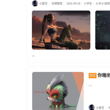
小星空
/
动漫壁纸
/
0 评论
/
2021-09-16
/
6.45 K 阅读
...
你端坐在那里，
热文
...
小星空
/