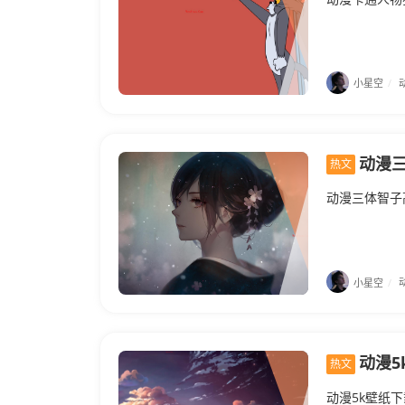
小星空
/
动漫
热文
动漫三体智子
小星空
/
动漫5
热文
动漫5k壁纸下