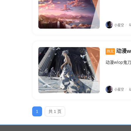
小星空
/
动漫w
热文
动漫wlop鬼
小星空
/
1
共 1 页