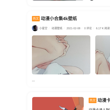
动漫小合集4k壁纸
热文
小星空
/
动漫壁纸
/
0 评论
/
2021-02-08
/
6.17 K 阅读
...
动漫
热文
动漫卡通人物