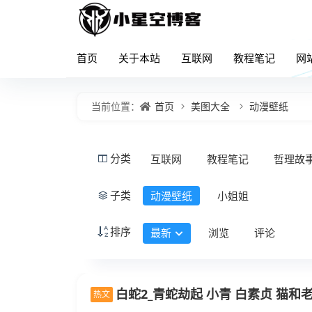
首页
关于本站
互联网
教程笔记
网
首页
美图大全
动漫壁纸
当前位置：
互联网
教程笔记
哲理故
分类
动漫壁纸
小姐姐
子类
排序
最新
浏览
评论
白蛇2_青蛇劫起 小青 白素贞 猫和
热文