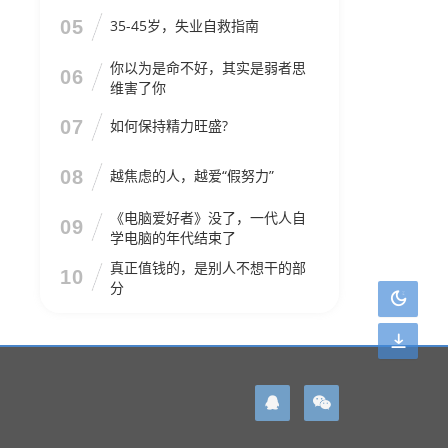
05
35-45岁，失业自救指南
你以为是命不好，其实是弱者思
06
维害了你
07
如何保持精力旺盛?
08
越焦虑的人，越爱“假努力”
《电脑爱好者》没了，一代人自
09
学电脑的年代结束了
真正值钱的，是别人不想干的部
10
分