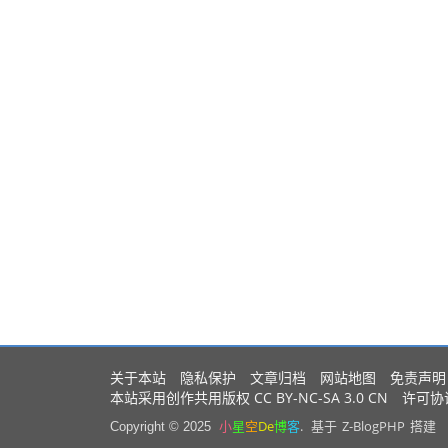
关于本站
隐私保护
文章归档
网站地图
免责声明
CC BY-NC-SA 3.0 CN
本站采用创作共用版权
许可协
小
星
空
De
博
客
.
Z-BlogPHP
Copyright © 2025
基于
搭建