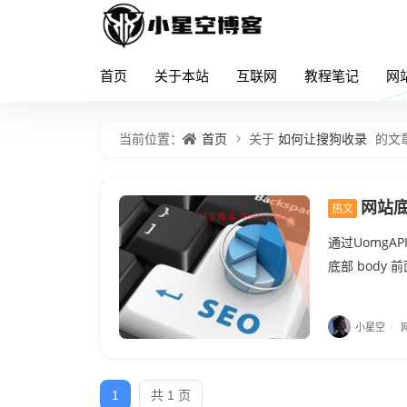
首页
关于本站
互联网
教程笔记
网
首页
如何让搜狗收录
当前位置：
关于
的文
网站底
热文
通过UomgA
底部 bod
小星空
/
1
共 1 页