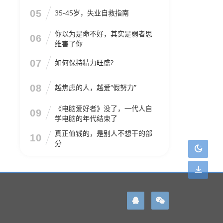
05
35-45岁，失业自救指南
你以为是命不好，其实是弱者思
06
维害了你
07
如何保持精力旺盛?
08
越焦虑的人，越爱“假努力”
《电脑爱好者》没了，一代人自
09
学电脑的年代结束了
真正值钱的，是别人不想干的部
10
分