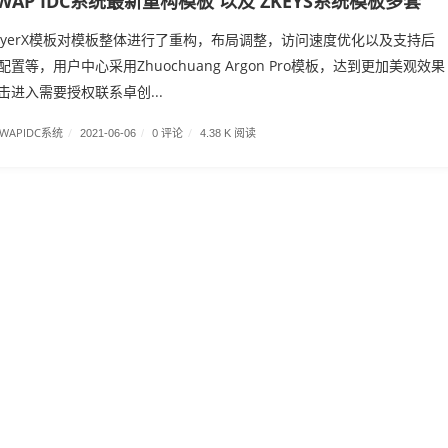
WAP IDC系统最新重构模板 以及 ZKEYS系统模板多套
板ZcyerX模板对模板整体进行了重构，布局调整，访问速度优化以及支持后
置等，用户中心采用Zhuochuang Argon Pro模板，达到更加美观效果
进入需要授权联系卓创...
SWAPIDC系统
/
0 评论
/
2021-06-06
/
4.38 K 阅读