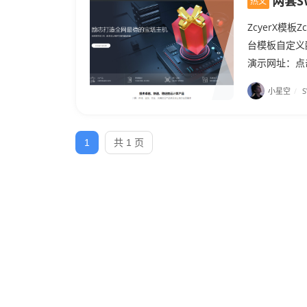
两套S
热文
ZcyerX模
台模板自定义配
演示网址：点击
小星空
/
1
共 1 页