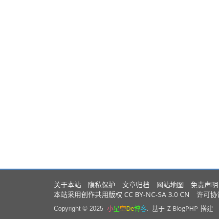
关于本站
隐私保护
文章归档
网站地图
免责声明
CC BY-NC-SA 3.0 CN
本站采用创作共用版权
许可协
小
星
空
De
博
客
.
Z-BlogPHP
Copyright © 2025
基于
搭建