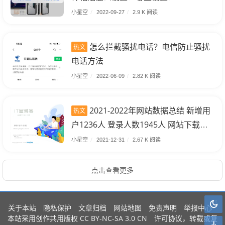
小星空
/
2022-09-27
/
2.9 K 阅读
怎么拦截骚扰电话？电信防止骚扰
热文
电话方法
小星空
/
2022-06-09
/
2.82 K 阅读
2021-2022年网站数据总结 新增用
热文
户1236人 登录人数1945人 网站下载次
数3102次 搜索次数7256次
小星空
/
2021-12-31
/
2.67 K 阅读
点击查看更多
关于本站
隐私保护
文章归档
网站地图
免责声明
举报中心
CC BY-NC-SA 3.0 CN
本站采用创作共用版权
许可协议，转载或复