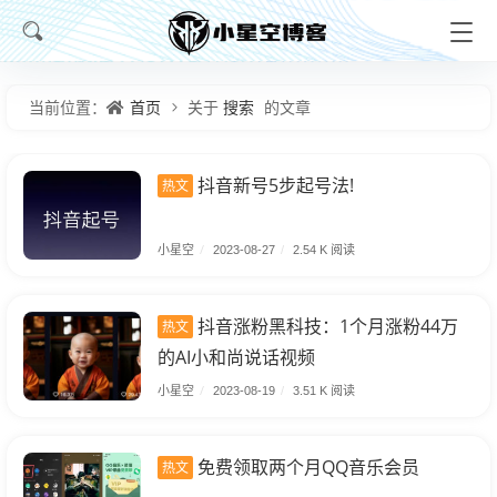
首页
搜索
当前位置：
关于
的文章
抖音新号5步起号法!
热文
小星空
/
2023-08-27
/
2.54 K 阅读
抖音涨粉黑科技：1个月涨粉44万
热文
的AI小和尚说话视频
小星空
/
2023-08-19
/
3.51 K 阅读
免费领取两个月QQ音乐会员
热文