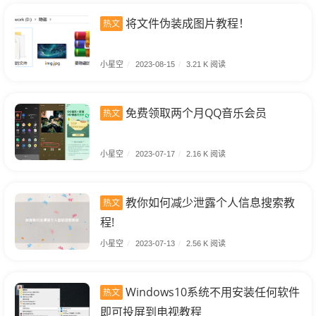
将文件伪装成图片教程！
热文
小星空
/
2023-08-15
/
3.21 K 阅读
免费领取两个月QQ音乐会员
热文
小星空
/
2023-07-17
/
2.16 K 阅读
教你如何减少泄露个人信息搜索教
热文
程!
小星空
/
2023-07-13
/
2.56 K 阅读
Windows10系统不用安装任何软件
热文
即可投屏到电视教程