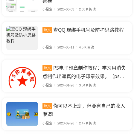
教程
小星空
/
2025-06-03
/
2.05 K 阅读
查QQ 现绑手机号及防护思路教程
热文
小星空
/
2024-05-11
/
4.5 K 阅读
PS电子印章制作教程：学习用消失
热文
点制作出逼真的电子印章效果。（ps电
子印章的制作方法）
小星空
/
2024-01-26
/
3.84 K 阅读
你可以不上班，但要有自己的收入
热文
渠道!
小星空
/
2023-09-26
/
2.47 K 阅读