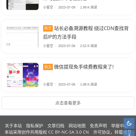
小星空
/
2023-07-09
/
1.99 K 阅读
站长必备溯源教程 绕过CDN查找背
热文
后IP的方法手段
小星空
/
2023-07-06
/
2.52 K 阅读
微信提现免手续费教程来了!
热文
小星空
/
2023-07-06
/
1.88 K 阅读
点击查看更多
关于本站
隐私保护
文章归档
网站地图
免责声明
举报中心
CC BY-NC-SA 3.0 CN
本站采用创作共用版权
许可协议，转载或复