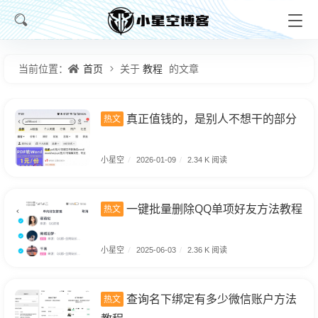
首页
教程
当前位置：
关于
的文章
真正值钱的，是别人不想干的部分
热文
小星空
/
2026-01-09
/
2.34 K 阅读
一键批量删除QQ单项好友方法教程
热文
小星空
/
2025-06-03
/
2.36 K 阅读
查询名下绑定有多少微信账户方法
热文