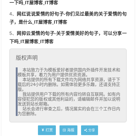
一下吗_IT屋博客_IT博客
网红说说爱情的好句子-你们见过最美的关于爱情的句
4、
子，是什么_IT屋博客_IT博客
网抑云爱情的句子-关于爱情美好的句子，可以分享一
5、
下吗_IT屋博客_IT博客
版权声明
  本站致力于为模板爱好者提供国内外插件开发技术和
模板共享，着力为用户提供优资资源。

  本站提供的所有下载文件均为网络共享资源，请于下
载后的24小时内删除。如需体验更多乐趣，还请支持正
版。

  我站提供用户下载的所有内容均转自互联网。如有内
容侵犯您的版权或其他利益的，请编辑邮件并加以说明
发送到站长邮箱。

  站长会进行审查之后，情况属实的会在三个工作日内
为您删除。
打赏
海报
分享