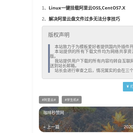
Linux一键挂载阿里云OSS,CentOS7.X
1、
解决阿里云盘文件过多无法分享技巧
2、
版权声明
  本站致力于为模板爱好者提供国内外插件开发技术和模板共享，着力为用户提供优资资源。

  本站提供的所有下载文件均为网络共享资源，请于下载后的24小时内删除。如需体验更多乐趣，还请支持正
版。

  我站提供用户下载的所有内容均转自互联网。如有内容侵犯您的版权或其他利益的，请编辑邮件并加以说明发
送到站长邮箱。

  站长会进行审查之后，情况属实的会在三
阿里云
学生机
咖啡秒赞网
« 上一篇
2020