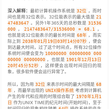
深入解释：
最初计算机操作系统是
32位
，而时
间也是用32位表示。32位能表示的最大值是
21
47483647
。另外1年365天的总秒数是
31536
000
，
2147483647/31536000 = 68.1
，
也就是说32位能表示的最长时间是
68年
，而实
际上到
2038年01月19日03时14分07秒
，便会
到达最大时间，过了这个时间点，所有32位操作
系统时间便会变为
10000000 00000000 000
00000 00000000
，也就是
1901年12月13日
20时45分52秒
，这样便会出现时间回归的现
象，很多软件便会运行异常了。
所以，因为用
32位
来表示时间的最大间隔是
68
年
，而最早出现的
UNIX操作系统
考虑到计算机
产生的年代和应用的时限综合取了
1970年1月1
日
作为UNIX TIME的纪元时间(开始时间)，至于
时间回归的现象相信随着
64位
操作系统的产生