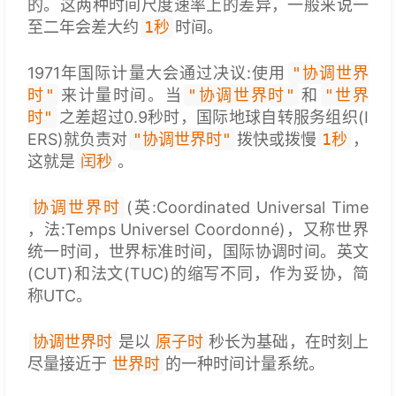
的。这两种时间尺度速率上的差异，一般来说一
至二年会差大约
1秒
时间。
1971年国际计量大会通过决议:使用
"协调世界
时"
来计量时间。当
"协调世界时"
和
"世界
时"
之差超过0.9秒时，国际地球自转服务组织(I
ERS)就负责对
"协调世界时"
拨快或拨慢
1秒
，
这就是
闰秒
。
协调世界时
(英:Coordinated Universal Time
，法:Temps Universel Coordonné)，又称世界
统一时间，世界标准时间，国际协调时间。英文
(CUT)和法文(TUC)的缩写不同，作为妥协，简
称UTC。
协调世界时
是以
原子时
秒长为基础，在时刻上
尽量接近于
世界时
的一种时间计量系统。