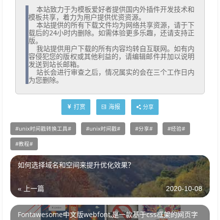
  本站致力于为模板爱好者提供国内外插件开发技术和
模板共享，着力为用户提供优资资源。

  本站提供的所有下载文件均为网络共享资源，请于下
载后的24小时内删除。如需体验更多乐趣，还请支持正
版。

  我站提供用户下载的所有内容均转自互联网。如有内
容侵犯您的版权或其他利益的，请编辑邮件并加以说明
发送到站长邮箱。

  站长会进行审查之后，情况属实的会在三个工作日内
为您删除。
打赏
海报
分享
unix时间戳转换工具
unix时间戳
分享
经验
教程
如何选择域名和空间来提升优化效果？
« 上一篇
2020-10-08
Fontawesome中文版webfont,是一款基于css框架的网页字