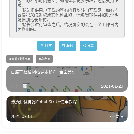
载后的24小时内删除。如需体验更多乐趣，还请支持正
版。

  我站提供用户下载的所有内容均转自互联网。如有内
容侵犯您的版权或其他利益的，请编辑邮件并加以说明
发送到站长邮箱。

  站长会进行审查之后，情况属实的会在三个工作日内
为您删除。
打赏
海报
分享
倒计时程序
高考
百度在线检网站健康诊断+全面分析
« 上一篇
2021-01-29
渗透测试神器CobaltStrike使用教程
2021-02-01
下一篇 »