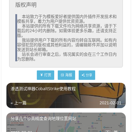
版权声明
  本站致力于为模板爱好者提供国内外插件开发技术和
模板共享，着力为用户提供优资资源。

  本站提供的所有下载文件均为网络共享资源，请于下
载后的24小时内删除。如需体验更多乐趣，还请支持正
版。

  我站提供用户下载的所有内容均转自互联网。如有内
容侵犯您的版权或其他利益的，请编辑邮件并加以说明
发送到站长邮箱。

  站长会进行审查之后，情况属实的会在三个工作日内
为您删除。
打赏
海报
分享
渗透测试神器CobaltStrike使用教程
« 上一篇
2021-02-01
分享几个ip高精度查询地理位置网站