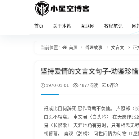
首页
关于本站
互联网
教程笔记
网
首页
哲理故事
文言文
正
当前位置：
坚持爱情的文言文句子-劝鉴珍惜爱
0评论
1970-01-01
4877阅读
得成比目何辞死,愿作鸳鸯不羡仙。 卢照邻〈长
白头不相离。 卓文君〈白头吟〉 在天愿作比
易〈长恨歌〉 天涯地角有穷时，只有相思无尽
朝幕幕。 秦观〈鹊桥〉 问世间情为何物_IT