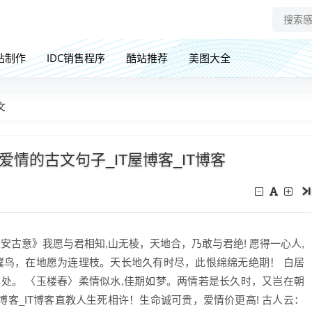
站制作
IDC销售程序
酷站推荐
美图大全
文
情的古文句子_IT屋博客_IT博客
安古意》我愿与君相知,山无棱，天地合，乃敢与君绝! 愿得一心人,
翼鸟，在地愿为连理枝。天长地久有时尽，此恨绵绵无绝期！ 白居
处。 〈玉楼春〉柔情似水,佳期如梦。两情若是长久时，又岂在朝
屋博客_IT博客直教人生死相许！生命诚可贵，爱情价更高! 古人云：