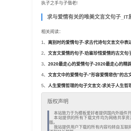
执子之手与子偕老!
求与爱情有关的唯美文言文句子_IT屋
相关阅读：
离别时的爱情句子-求古代诗句文言文中表达
1、
文言文爱情的句子-劝鉴珍惜爱情的古文句子_
2、
2020最走心的爱情句子-2020最走心的精辟
3、
文言文中的爱情句子-“形容爱情悲伤”的古文
4、
人生爱情哲理的句子文言文-求关于人生哲理的
5、
版权声明
  本站致力于为模板爱好者提供国内外插件开发技术和模板共享，着力为用户提供优资资源。

  本站提供的所有下载文件均为网络共享资源，请于下载后的24小时内删除。如需体验更多乐趣，还请支持正
版。

  我站提供用户下载的所有内容均转自互联网。如有内容侵犯您的版权或其他利益的，请编辑邮件并加以说明发