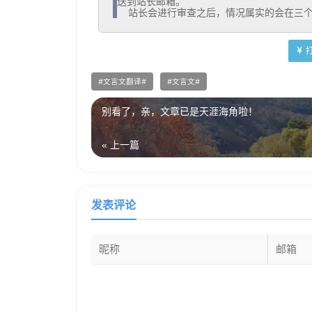
送到站长邮箱。

  站长会进行审查之后，情况属实的会在三
文言文翻译
文言文
别看了，亲，文章已是天涯海角啦！
« 上一篇
发表评论