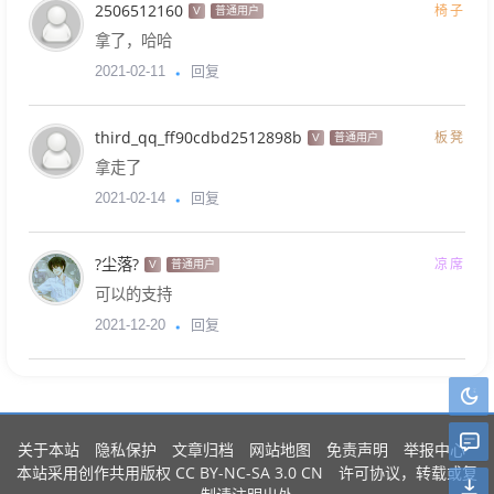
2506512160
椅子
V
普通用户
拿了，哈哈
回复
2021-02-11
third_qq_ff90cdbd2512898b
板凳
V
普通用户
拿走了
回复
2021-02-14
?尘落?
凉席
V
普通用户
可以的支持
回复
2021-12-20
关于本站
隐私保护
文章归档
网站地图
免责声明
举报中心
CC BY-NC-SA 3.0 CN
本站采用创作共用版权
许可协议，转载或复