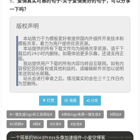
爱情真实可靠的句子-关于爱情美好的句子，可以分享
5、
一下吗？
版权声明
  本站致力于为模板爱好者提供国内外插件开发技术和
模板共享，着力为用户提供优资资源。

  本站提供的所有下载文件均为网络共享资源，请于下
载后的24小时内删除。如需体验更多乐趣，还请支持正
版。

  我站提供用户下载的所有内容均转自互联网。如有内
容侵犯您的版权或其他利益的，请编辑邮件并加以说明
发送到站长邮箱。

  站长会进行审查之后，情况属实的会在三个工作日内
为您删除。
打赏
海报
分享
一键生成logo的工具网站
商标logo免费一键生成
网站
U钙网
网
分享
在线
一个简单的WordPress头像加速插件-小星空博客