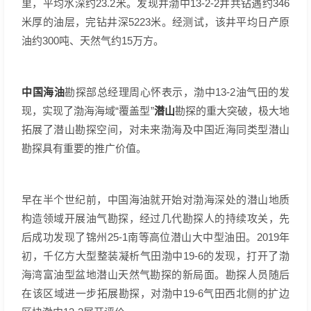
里，平均水深约23.2米。发现井渤中13-2-2井共钻遇约346
米厚的油层，完钻井深5223米。经测试，该井平均日产原
油约300吨、天然气约15万方。
中国海油
勘探部总经理周心怀表示，渤中13-2油气田的发
潜山
现，实现了渤海海域“覆盖型”
勘探的重大突破，极大地
拓展了潜山勘探空间，对未来渤海及中国近海同类型潜山
勘探具有重要的推广价值。
早在半个世纪前，中国海油就开始对渤海深处的潜山地质
构造领域开展油气勘探，经过几代勘探人的持续攻关，先
后成功发现了锦州25-1南等高位潜山大中型油田。2019年
初，千亿方大型整装凝析气田渤中19-6的发现，打开了渤
海湾富油型盆地潜山天然气勘探的新局面。勘探人员随后
在该区域进一步拓展勘探，对渤中19-6气田西北侧的扩边