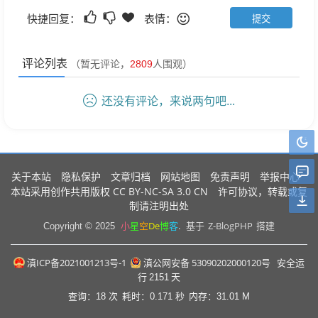
快捷回复：
表情：
评论列表
（暂无评论，
2809
人围观）
还没有评论，来说两句吧...
关于本站
隐私保护
文章归档
网站地图
免责声明
举报中心
CC BY-NC-SA 3.0 CN
本站采用创作共用版权
许可协议，转载或复
制请注明出处
小
星
空
De
博
客
.
Z-BlogPHP
Copyright © 2025
基于
搭建
滇ICP备2021001213号-1
滇公网安备 53090202000120号
安全运
行
2151
天
查询：18 次
耗时：0.171 秒
内存：31.01 M