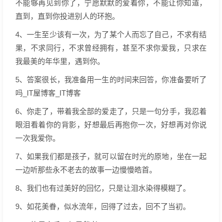
不能够再见到你了，宁愿默默的爱着你，不能让你知道，
直到，直到你投进别人的环抱。
4、一生至少该有一次，为了某个人而忘了自己，不求有结
果，不求同行，不求曾经拥有，甚至不求你爱我，只求在
我最美的年华里，遇到你。
5、答案很长，我准备用一生的时间来回答，你准备要听了
吗_IT屋博客_IT博客
6、你走了，带着我全部的爱走了，只是一句分手，我忍着
眼泪看着你的背影，好想最后再抱你一次，好想再对你说
一次我爱你。
7、如果我们都是孩子，就可以留在时光的原地，坐在一起
一边听那些永不老去的故事一边慢慢皓首。
8、我们也有过美好的回忆，只是让泪水染得模糊了。
9、如花美眷，似水流年，回得了过去，回不了当初。