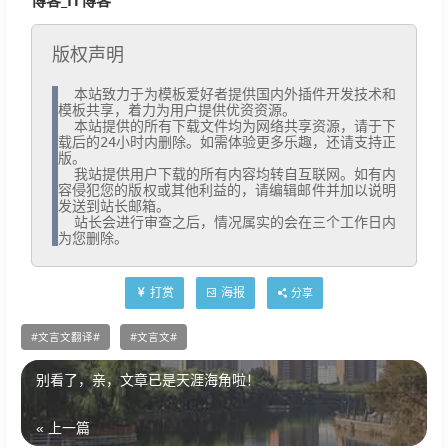
博客_IT博客
版权声明
  本站致力于为模板爱好者提供国内外插件开发技术和
模板共享，着力为用户提供优资资源。

  本站提供的所有下载文件均为网络共享资源，请于下
载后的24小时内删除。如需体验更多乐趣，还请支持正
版。

  我站提供用户下载的所有内容均转自互联网。如有内
容侵犯您的版权或其他利益的，请编辑邮件并加以说明
发送到站长邮箱。

  站长会进行审查之后，情况属实的会在三个工作日内
为您删除。
打赏
海报
分享
文言文翻译
文言文
别看了，亲，文章已是天涯海角啦！
« 上一篇