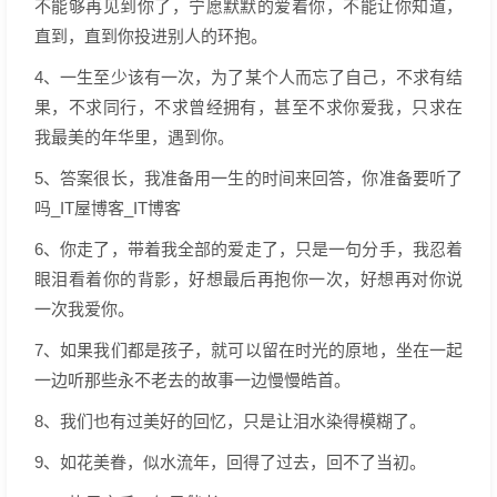
不能够再见到你了，宁愿默默的爱着你，不能让你知道，
直到，直到你投进别人的环抱。
4、一生至少该有一次，为了某个人而忘了自己，不求有结
果，不求同行，不求曾经拥有，甚至不求你爱我，只求在
我最美的年华里，遇到你。
5、答案很长，我准备用一生的时间来回答，你准备要听了
吗_IT屋博客_IT博客
6、你走了，带着我全部的爱走了，只是一句分手，我忍着
眼泪看着你的背影，好想最后再抱你一次，好想再对你说
一次我爱你。
7、如果我们都是孩子，就可以留在时光的原地，坐在一起
一边听那些永不老去的故事一边慢慢皓首。
8、我们也有过美好的回忆，只是让泪水染得模糊了。
9、如花美眷，似水流年，回得了过去，回不了当初。