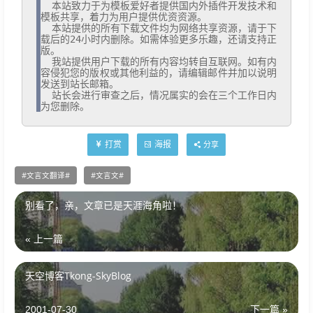
  本站致力于为模板爱好者提供国内外插件开发技术和
模板共享，着力为用户提供优资资源。

  本站提供的所有下载文件均为网络共享资源，请于下
载后的24小时内删除。如需体验更多乐趣，还请支持正
版。

  我站提供用户下载的所有内容均转自互联网。如有内
容侵犯您的版权或其他利益的，请编辑邮件并加以说明
发送到站长邮箱。

  站长会进行审查之后，情况属实的会在三个工作日内
为您删除。
打赏
海报
分享
文言文翻译
文言文
别看了，亲，文章已是天涯海角啦！
« 上一篇
天空博客Tkong-SkyBlog
2001-07-30
下一篇 »