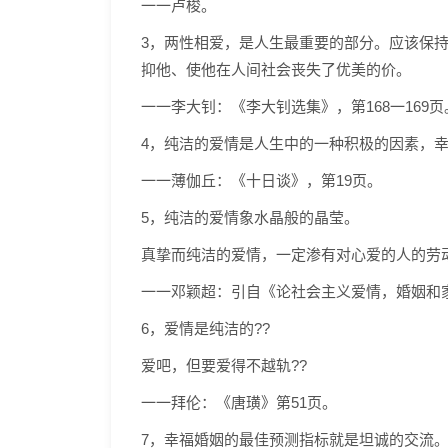
一一卢梭。
3，两性相爱，是人生最重要的部分。应该保
抑他、使他在人间社会丧失了优美的价。
一一李大钊：《李大钊选集》，第168一169页
4，纯洁的爱情是人生中的一种积极的因素，
一一薄伽丘：《十日谈》，第19页。
5，纯洁的爱情象水晶般的晶莹。
真挚而纯洁的爱情，一定渗有对心爱的人的劳
一一邓颖超：引自《论社会主义爱情，婚姻和
6，爱情是纯洁的??
爱吧，但要爱得不越轨??
一一拜伦：《唐璜》第51页。
7，幸福婚姻的最佳预测指标就是坦诚的交流