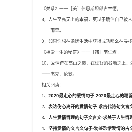
《关系》一一［美］伯恩斯坦郎古兰德。
8，人生至高无上的幸福，莫过于确信自己被
一一雨果。
9，如果你想在婚姻生活中获得成功那么在寻
《相爱一生的秘密》一一［韩］南仁淑。
10，爱情待在高山之巅，在理智的谷地之上
一一杰克．伦敦。
相关阅读：
2020最走心的爱情句子-2020最走心的精辟
1、
表达伤心离开的爱情句子-求古代诗句文言文
2、
人生爱情哲理的句子文言文-求关于人生哲理的
3、
坚持爱情的文言文句子-劝鉴珍惜爱情的古文句
4、