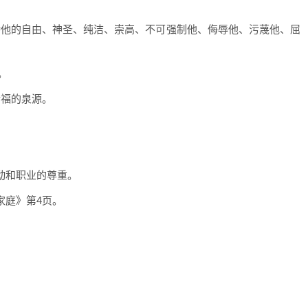
持他的自由、神圣、纯洁、崇高、不可强制他、侮辱他、污蔑他、屈
。
幸福的泉源。
动和职业的尊重。
家庭》第4页。
。