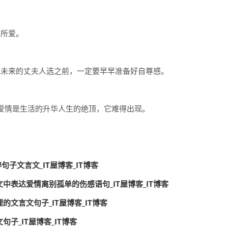
人所爱。
找未来的丈夫人选之前，一定要早早准备好自尊感。
。爱情是生活的升华人生的绝顶，它难得出现。
句子文言文_IT屋博客_IT博客
中表达爱情离别孤单的伤感语句_IT屋博客_IT博客
文言文句子_IT屋博客_IT博客
子_IT屋博客_IT博客