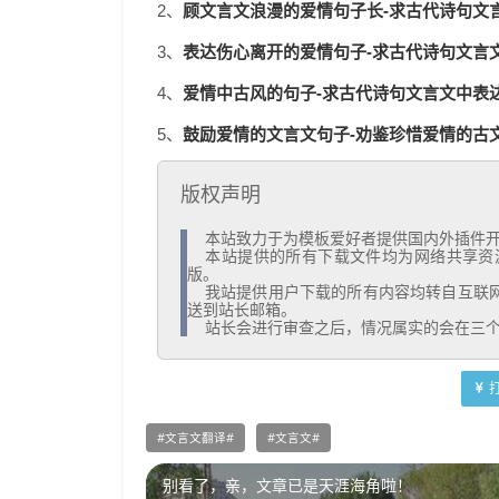
顾文言文浪漫的爱情句子长-求古代诗句文言
2、
表达伤心离开的爱情句子-求古代诗句文言文
3、
爱情中古风的句子-求古代诗句文言文中表达
4、
鼓励爱情的文言文句子-劝鉴珍惜爱情的古文句
5、
版权声明
  本站致力于为模板爱好者提供国内外插件开发技术和模板共享，着力为用户提供优资资源。

  本站提供的所有下载文件均为网络共享资源，请于下载后的24小时内删除。如需体验更多乐趣，还请支持正
版。

  我站提供用户下载的所有内容均转自互联网。如有内容侵犯您的版权或其他利益的，请编辑邮件并加以说明发
送到站长邮箱。

  站长会进行审查之后，情况属实的会在三
文言文翻译
文言文
别看了，亲，文章已是天涯海角啦！