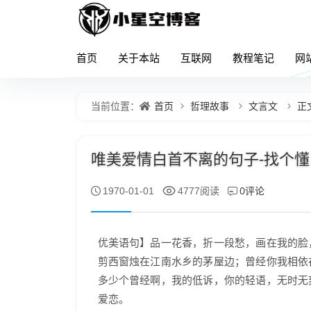
首页
关于本站
互联网
教程笔记
网
首页
哲理故事
文言文
正
当前位置：
唯美爱情白首不离的句子-找个懂自
0评论
1970-01-01
4777阅读
优美语句】品一花香，折一段愁，画在我的脸
剪西窗烛在江南水乡的茅屋边；曾经你我相依
多少个曾经啊，我的低诉，你的轻语，无时无
爱恋。