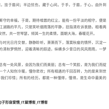
媚，挂于眉间；半边忧伤，藏于心间。于手，于眉，于心，由外到
厮守的幸福，于是，期待喧嚣的红尘，能有一份平淡的相守，便是
江湖路的平凡，只是笑听烟雨落的平静，捻指清欢诉衷肠，相看两
安然，共一世琴瑟，倾其一生的柔情，面朝大海，春暖花开。
与时光日月交替，静静聆听，萧萧而下，落寞秋瘦的情怀，沉淀一
的清秋梦惘然，迎着清晰的踪迹，纵横多少昔日的风风雨雨，一梦
总有一处风景，会因为我们而美丽；总有一个笑脸，是为我们而绽
一个人知你冷暖，懂你悲欢；所有相遇的千回百转，为的是来到世
得我们珍惜；所有的经历，都是一种懂得，懂得，是生命中最美的
形容爱情_IT屋博客_IT博客