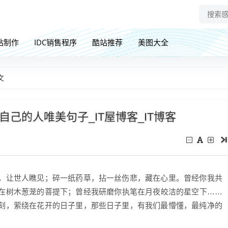
站制作
IDC销售程序
酷站推荐
美图大全
文
己的人唯美句子_IT屋博客_IT博客
，让世人瞧见；碎一纸药草，拈一丝伤悲，藏在心里。曾经你我共
在树木葱茏的菩提下；曾经我研磨你执笔在月夜皎洁的星空下……
刻，萦绕在花开的日子里，那些日子里，有我们最懵懂，最纯净的