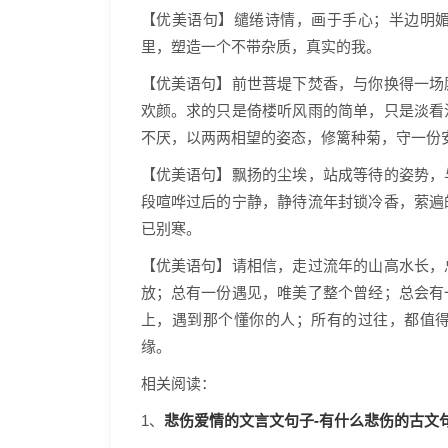
【优美语句】缱绻诗情，画于手心；半边明
里，塑造一个不带杂质，真实的我。
【优美语句】前世菩堤下焚香，与你换得一场
欢颜。求的只是倚楼听风雨的简单，只是淡看
不厌，以两两相望的姿态，修篱种菊，守一份
【优美语句】飘扬的尘埃，站成等待的姿势，
段喧哗过后的宁静，静待流年封锁冷香，萦遍
已别寒。
【优美语句】请相信，走过流年的山高水长，
放；总有一份遇见，唯美了整个曾经；总会有
上，遇到那个懂你的人；所有的过往，都值
缘。
相关阅读：
悲伤爱情的文言文句子-有什么悲伤的古文句子
1、