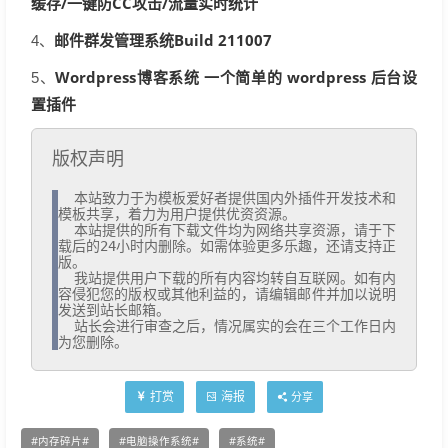
缓存/一键防CC攻击/流量实时统计
邮件群发管理系统Build 211007
4、
Wordpress博客系统 一个简单的 wordpress 后台设
5、
置插件
版权声明
  本站致力于为模板爱好者提供国内外插件开发技术和
模板共享，着力为用户提供优资资源。

  本站提供的所有下载文件均为网络共享资源，请于下
载后的24小时内删除。如需体验更多乐趣，还请支持正
版。

  我站提供用户下载的所有内容均转自互联网。如有内
容侵犯您的版权或其他利益的，请编辑邮件并加以说明
发送到站长邮箱。

  站长会进行审查之后，情况属实的会在三个工作日内
为您删除。
打赏
海报
分享
内存碎片
电脑操作系统
系统