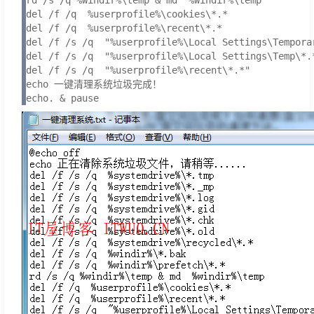
rd /s /q %windir%\temp & md  %windir%\temp

del /f /q  %userprofile%\cookies\*.*

del /f /q  %userprofile%\recent\*.*

del /f /s /q  "%userprofile%\Local Settings\Temporar
del /f /s /q  "%userprofile%\Local Settings\Temp\*.*
del /f /s /q  "%userprofile%\recent\*.*"

echo 一键清理系统垃圾完成！

echo. & pause