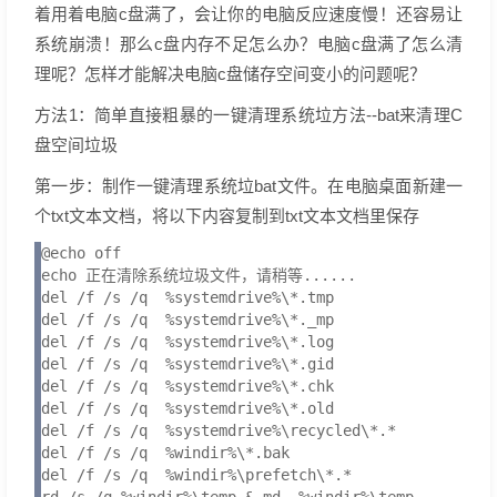
着用着电脑c盘满了，会让你的电脑反应速度慢！还容易让
系统崩溃！那么c盘内存不足怎么办？电脑c盘满了怎么清
理呢？怎样才能解决电脑c盘储存空间变小的问题呢？
方法1：简单直接粗暴的一键清理系统垃方法--bat来清理C
盘空间垃圾
第一步：制作一键清理系统垃bat文件。在电脑桌面新建一
个txt文本文档，将以下内容复制到txt文本文档里保存
@echo off

echo 正在清除系统垃圾文件，请稍等......

del /f /s /q  %systemdrive%\*.tmp

del /f /s /q  %systemdrive%\*._mp

del /f /s /q  %systemdrive%\*.log

del /f /s /q  %systemdrive%\*.gid

del /f /s /q  %systemdrive%\*.chk

del /f /s /q  %systemdrive%\*.old

del /f /s /q  %systemdrive%\recycled\*.*

del /f /s /q  %windir%\*.bak

del /f /s /q  %windir%\prefetch\*.*
