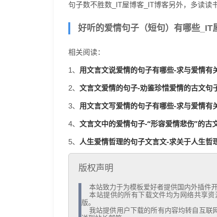
句子数不胜数_IT屋博客_IT博客另外，多读读书
好听的爱情句子（短句）有哪些_IT屋
相关阅读：
用文言文说爱情的句子有哪些-求与爱情有
1、
文言文爱情的句子-劝鉴珍惜爱情的古文句子_
2、
用文言文写爱情的句子有哪些-求与爱情有关的
3、
文言文中的爱情句子-“形容爱情悲伤”的古文
4、
人生爱情哲理的句子文言文-求关于人生哲理的
5、
版权声明
  本站致力于为模板爱好者提供国内外插件开发技术和模板共享，着力为用户提供优资资源。

  本站提供的所有下载文件均为网络共享资源，请于下载后的24小时内删除。如需体验更多乐趣，还请支持正
版。

  我站提供用户下载的所有内容均转自互联网。如有内容侵犯您的版权或其他利益的，请编辑邮件并加以说明发