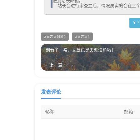
送到站长邮箱。

  站长会进行审查之后，情况属实的会在三
文言文翻译
文言文
别看了，亲，文章已是天涯海角啦！
« 上一篇
发表评论