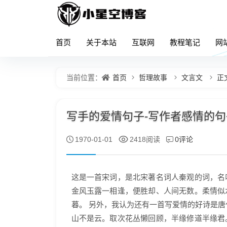
首页
关于本站
互联网
教程笔记
网
首页
哲理故事
文言文
正
当前位置：
写手的爱情句子-写作者感情的句子
0评论
1970-01-01
2418阅读
这是一首宋词，是北宋著名词人秦观的词，名
金风玉露一相逢，便胜却、人间无数。柔情似
暮。 另外，我认为还有一首写爱情的好诗是唐
山不是云。取次花丛懒回顾，半缘修道半缘君