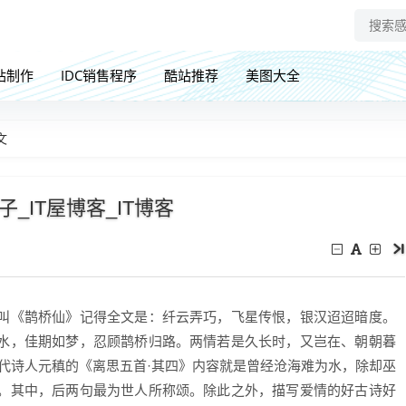
站制作
IDC销售程序
酷站推荐
美图大全
文
_IT屋博客_IT博客
叫《鹊桥仙》记得全文是：纤云弄巧，飞星传恨，银汉迢迢暗度。
水，佳期如梦，忍顾鹊桥归路。两情若是久长时，又岂在、朝朝暮
代诗人元稹的《离思五首·其四》内容就是曾经沧海难为水，除却巫
。其中，后两句最为世人所称颂。除此之外，描写爱情的好古诗好