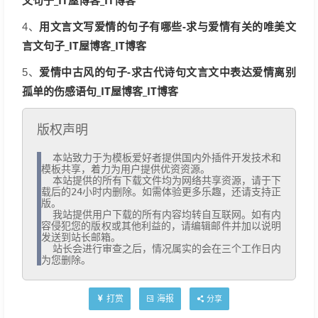
文句子_IT屋博客_IT博客
用文言文写爱情的句子有哪些-求与爱情有关的唯美文
4、
言文句子_IT屋博客_IT博客
爱情中古风的句子-求古代诗句文言文中表达爱情离别
5、
孤单的伤感语句_IT屋博客_IT博客
版权声明
  本站致力于为模板爱好者提供国内外插件开发技术和
模板共享，着力为用户提供优资资源。

  本站提供的所有下载文件均为网络共享资源，请于下
载后的24小时内删除。如需体验更多乐趣，还请支持正
版。

  我站提供用户下载的所有内容均转自互联网。如有内
容侵犯您的版权或其他利益的，请编辑邮件并加以说明
发送到站长邮箱。

  站长会进行审查之后，情况属实的会在三个工作日内
为您删除。
打赏
海报
分享