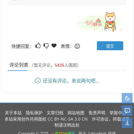
快捷回复：
表情：
评论列表
（暂无评论，
5426
人围观）
还没有评论，来说两句吧...
关于本站
隐私保护
文章归档
网站地图
免责声明
举报中心
CC BY-NC-SA 3.0 CN
本站采用创作共用版权
许可协议，转载或复
制请注明出处
小
星
空
De
博
客
.
Z-BlogPHP
Copyright © 2025
基于
搭建