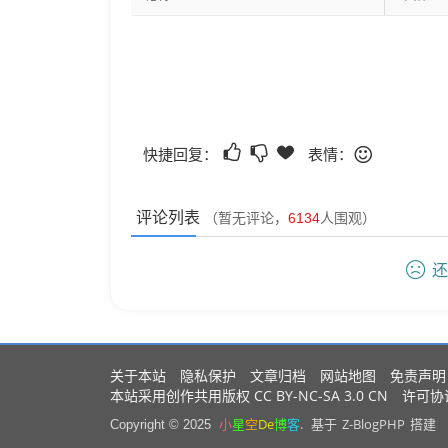
快捷回复：
表情：
评论列表
（暂无评论，
6134
人围观）
还
关于本站
隐私保护
文章归档
网站地图
免责声明
CC BY-NC-SA 3.0 CN
本站采用创作共用版权
许可协
小
星
空
De
博
客
.
Z-BlogPHP
Copyright © 2025
基于
搭建