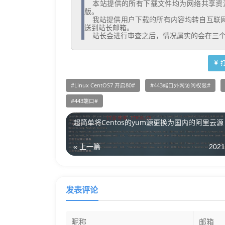
  本站提供的所有下载文件均为网络共享资源，请于下载后的24小时内删除。如需体验更多乐趣，还请支持正
版。

  我站提供用户下载的所有内容均转自互联网。如有内容侵犯您的版权或其他利益的，请编辑邮件并加以说明发
送到站长邮箱。

  站长会进行审查之后，情况属实的会在三
Linux CentOS7 开启80
443端口外网访问权限
443端口
超简单将Centos的yum源更换为国内的阿里云源
« 上一篇
2021
发表评论