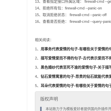
13、查看指定接口所属区域： firewall-cmd --get-zon
14、拒绝所有包：firewall-cmd --panic-on
15、取消拒绝状态： firewall-cmd --panic-off
16、查看是否拒绝： firewall-cmd --query-pani
相关阅读：
用事务代表爱情的句子-有哪些关于爱情的句
1、
描写爱情爱而不得的句子-古代表示爱而不得的
2、
黑色婚纱代表至死不渝的爱情句子-关于描写
3、
钻石爱情寓意的句子-昂贵的钻石就能代表爱情
4、
耳朵代表爱情的句子-有哪些关于爱情的句子
5、
版权声明
  本站致力于为模板爱好者提供国内外插件开发技术和模板共享，着力为用户提供优资资源。
