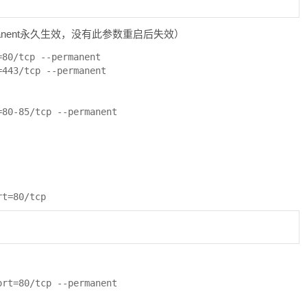
ermanent永久生效，没有此参数重启后失效）
80/tcp --permanent

443/tcp --permanent

=80-85/tcp --permanent
rt=80/tcp
ort=80/tcp --permanent