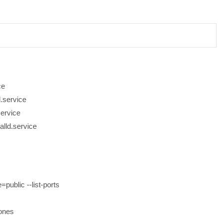
ce
service
ervice
d.service
ic --list-ports
ones