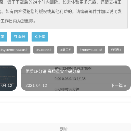
个工作日内为您删除。
打赏
海报
分享
systemctlstatus
success
端口
zone=public
代表
优质EP分销 高质量安全码分享
-04-12
2021-04-12
下一篇 »