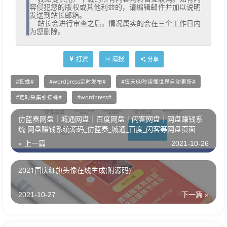
容侵犯您的版权或其他利益的，请编辑邮件并加以说明
发送到站长邮箱。

  站长会进行审查之后，情况属实的会在三个工作日内
为您删除。
打赏
海报
分享
蜘蛛
wordpress定时发布
每天60秒读懂世界自动更新
定时采集引蜘蛛
wordpress
仿蓝奏网盘｜城通网盘｜百度网盘｜闪客网盘｜网盘赚钱系
统 网盘赚钱系统源码_仿蓝奏_城通_百度_闪客等网盘页面
« 上一篇
2021-10-26
2021国庆红旗头像在线生成(附源码)
2021-10-27
下一篇 »