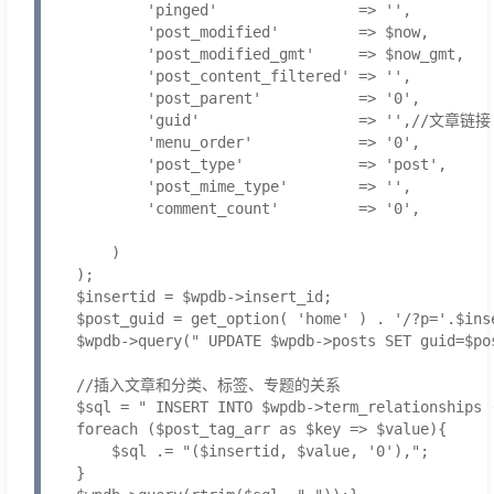
            'pinged'                => '',

            'post_modified'         => $now,

            'post_modified_gmt'     => $now_gmt,

            'post_content_filtered' => '',

            'post_parent'           => '0',

            'guid'                  => '',//文章
            'menu_order'            => '0',

            'post_type'             => 'post',

            'post_mime_type'        => '',

            'comment_count'         => '0',

        )

    );

    $insertid = $wpdb->insert_id;

    $post_guid = get_option( 'home' ) . '/?p='.$inse
    $wpdb->query(" UPDATE $wpdb->posts SET guid=$po
    //插入文章和分类、标签、专题的关系

    $sql = " INSERT INTO $wpdb->term_relationships 
    foreach ($post_tag_arr as $key => $value){

        $sql .= "($insertid, $value, '0'),";

    }
