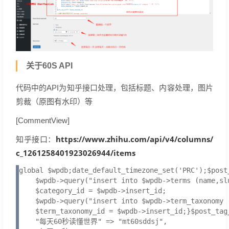
关于60S API
代码中的API为知乎接口处理，包括标题、内容处理，图片
剪裁（原图有水印）等
[CommentView]
https://www.zhihu.com/api/v4/columns/
知乎接口：
c_1261258401923026944/items
global $wpdb;date_default_timezone_set('PRC');$po
    $wpdb->query("insert into $wpdb->terms (name,
    $category_id = $wpdb->insert_id;

    $wpdb->query("insert into $wpdb->term_taxonomy 
    $term_taxonomy_id = $wpdb->insert_id;}$post_
    "每天60秒读懂世界" => "mt60sddsj",
