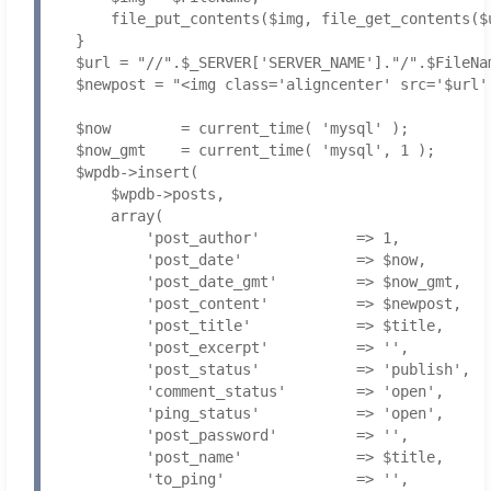
        file_put_contents($img, file_get_contents($u
    }

    $url = "//".$_SERVER['SERVER_NAME']."/".$FileNam
    $newpost = "<img class='aligncenter' src='$url'
    $now        = current_time( 'mysql' );

    $now_gmt    = current_time( 'mysql', 1 );

    $wpdb->insert(

        $wpdb->posts,

        array(

            'post_author'           => 1,

            'post_date'             => $now,

            'post_date_gmt'         => $now_gmt,

            'post_content'          => $newpost,

            'post_title'            => $title,

            'post_excerpt'          => '',

            'post_status'           => 'publish',

            'comment_status'        => 'open',

            'ping_status'           => 'open',

            'post_password'         => '',

            'post_name'             => $title,

            'to_ping'               => '',
