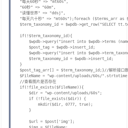
    "每天60秒" => "mt60s",

    "60秒" => "60m",

    "读懂世界" => "ddsj",

    "每天六十秒" => "mt60s");foreach ($terms_arr as $k
    $term_taxonomy_id = $wpdb->get_row("SELECT tt.t
    if(!$term_taxonomy_id){

        $wpdb->query("insert into $wpdb->terms (nam
        $post_tag = $wpdb->insert_id;

        $wpdb->query("insert into $wpdb->term_taxon
        $term_taxonomy_id = $wpdb->insert_id;

    }

    $post_tag_arr[] = $term_taxonomy_id;}//解析接口数据
    $FileName = "wp-content/uploads/60s/".strtotime
    //查看图片是否存在

    if(!file_exists($FileName)){

        $dir = "wp-content/uploads/60s";

        if (!file_exists($dir)) {

            mkdir($dir, 0777, true);

        }

        $url = $post['img'];

        $img = $FileName;
