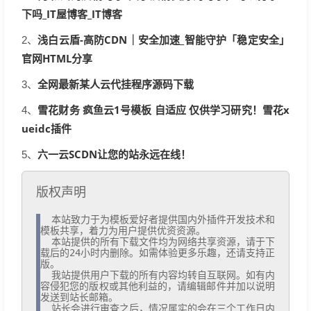
下吗_IT屋博客_IT博客
浅白云盾-高防CDN｜安全加速_智能守护「稳定安全」
2、
官网HTML分享
全网最新某人云代挂程序源码下载
3、
雪花财务 疯鱼云1号模板 自适应 仅供学习研究！雪花x
4、
ueidc插件
六一云SCDN让您的站永远在线！
5、
版权声明
  本站致力于为模板爱好者提供国内外插件开发技术和
模板共享，着力为用户提供优资资源。

  本站提供的所有下载文件均为网络共享资源，请于下
载后的24小时内删除。如需体验更多乐趣，还请支持正
版。

  我站提供用户下载的所有内容均转自互联网。如有内
容侵犯您的版权或其他利益的，请编辑邮件并加以说明
发送到站长邮箱。

  站长会进行审查之后，情况属实的会在三个工作日内