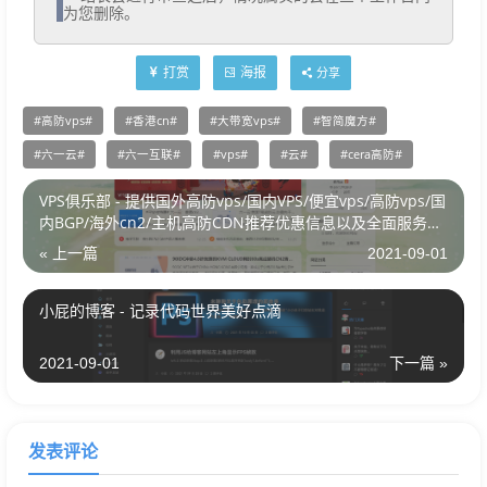
为您删除。
打赏
海报
分享
高防vps
香港cn
大带宽vps
智简魔方
六一云
六一互联
vps
云
cera高防
VPS俱乐部 - 提供国外高防vps/国内VPS/便宜vps/高防vps/国
内BGP/海外cn2/主机高防CDN推荐优惠信息以及全面服务器
测评建站技术交
« 上一篇
2021-09-01
小屁的博客 - 记录代码世界美好点滴
2021-09-01
下一篇 »
发表评论