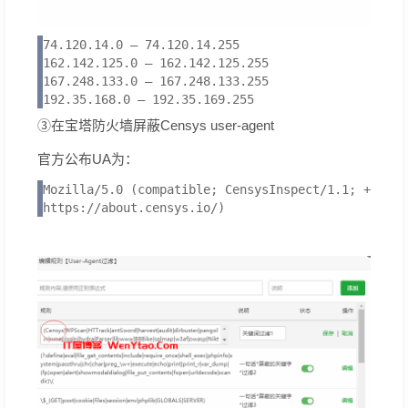
74.120.14.0 – 74.120.14.255

162.142.125.0 – 162.142.125.255

167.248.133.0 – 167.248.133.255

192.35.168.0 – 192.35.169.255
③在宝塔防火墙屏蔽Censys user-agent
官方公布UA为：
Mozilla/5.0 (compatible; CensysInspect/1.1; +

https://about.censys.io/)