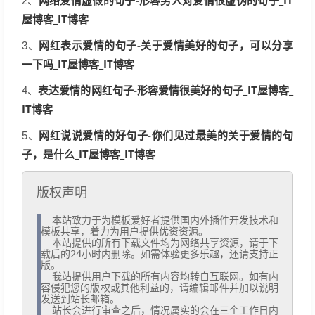
网络爱情虚假的句子-形容男人对爱情很虚伪的句子_IT
2、
屋博客_IT博客
网红表示爱情的句子-关于爱情美好的句子，可以分享
3、
一下吗_IT屋博客_IT博客
表达爱情的网红句子-形容爱情很美好的句子_IT屋博客_
4、
IT博客
网红说说爱情的好句子-你们见过最美的关于爱情的句
5、
子，是什么_IT屋博客_IT博客
版权声明
  本站致力于为模板爱好者提供国内外插件开发技术和
模板共享，着力为用户提供优资资源。

  本站提供的所有下载文件均为网络共享资源，请于下
载后的24小时内删除。如需体验更多乐趣，还请支持正
版。

  我站提供用户下载的所有内容均转自互联网。如有内
容侵犯您的版权或其他利益的，请编辑邮件并加以说明
发送到站长邮箱。

  站长会进行审查之后，情况属实的会在三个工作日内