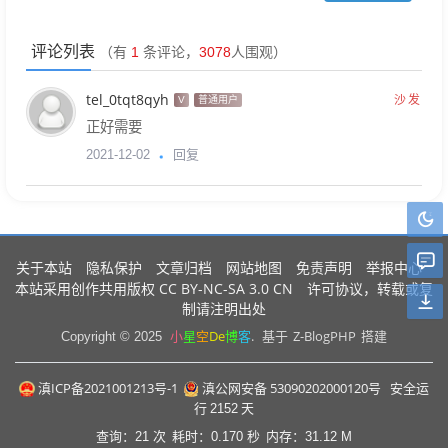
评论列表
（有
1
条评论，
3078
人围观）
tel_0tqt8qyh
沙发
V
普通用户
正好需要
回复
2021-12-02
关于本站
隐私保护
文章归档
网站地图
免责声明
举报中心
CC BY-NC-SA 3.0 CN
本站采用创作共用版权
许可协议，转载或复
制请注明出处
小
星
空
De
博
客
.
Z-BlogPHP
Copyright © 2025
基于
搭建
滇ICP备2021001213号-1
滇公网安备 53090202000120号
安全运
行
2152
天
查询：21 次
耗时：0.170 秒
内存：31.12 M