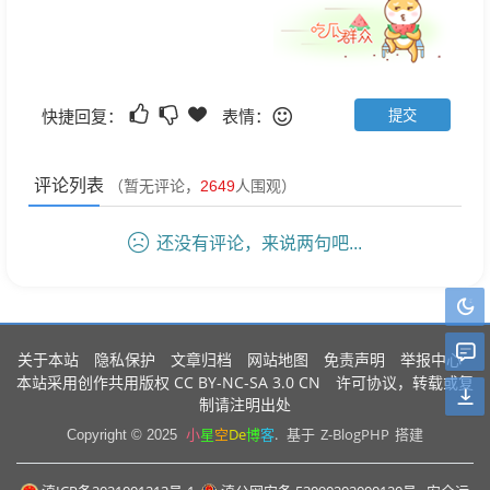
快捷回复：
表情：
评论列表
（暂无评论，
2649
人围观）
还没有评论，来说两句吧...
关于本站
隐私保护
文章归档
网站地图
免责声明
举报中心
CC BY-NC-SA 3.0 CN
本站采用创作共用版权
许可协议，转载或复
制请注明出处
小
星
空
De
博
客
.
Z-BlogPHP
Copyright © 2025
基于
搭建