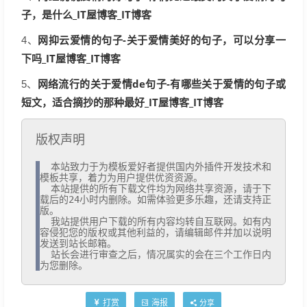
子，是什么_IT屋博客_IT博客
网抑云爱情的句子-关于爱情美好的句子，可以分享一
4、
下吗_IT屋博客_IT博客
网络流行的关于爱情de句子-有哪些关于爱情的句子或
5、
短文，适合摘抄的那种最好_IT屋博客_IT博客
版权声明
  本站致力于为模板爱好者提供国内外插件开发技术和
模板共享，着力为用户提供优资资源。

  本站提供的所有下载文件均为网络共享资源，请于下
载后的24小时内删除。如需体验更多乐趣，还请支持正
版。

  我站提供用户下载的所有内容均转自互联网。如有内
容侵犯您的版权或其他利益的，请编辑邮件并加以说明
发送到站长邮箱。

  站长会进行审查之后，情况属实的会在三个工作日内
为您删除。
打赏
海报
分享