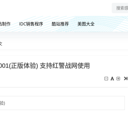
站制作
IDC销售程序
酷站推荐
美图大全
文
.001(正版体验) 支持红警战网使用
体验)