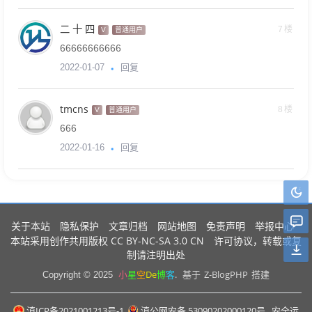
二 十 四
7楼
V
普通用户
66666666666
回复
2022-01-07
tmcns
8楼
V
普通用户
666
回复
2022-01-16
关于本站
隐私保护
文章归档
网站地图
免责声明
举报中心
CC BY-NC-SA 3.0 CN
本站采用创作共用版权
许可协议，转载或复
制请注明出处
小
星
空
De
博
客
.
Z-BlogPHP
Copyright © 2025
基于
搭建
滇ICP备2021001213号-1
滇公网安备 53090202000120号
安全运