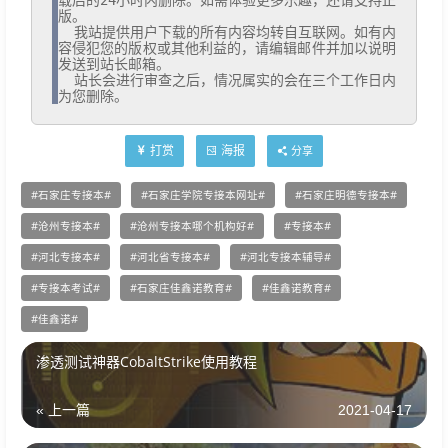
版。

  我站提供用户下载的所有内容均转自互联网。如有内
容侵犯您的版权或其他利益的，请编辑邮件并加以说明
发送到站长邮箱。

  站长会进行审查之后，情况属实的会在三个工作日内
为您删除。
打赏
海报
分享
石家庄专接本
石家庄学院专接本网址
石家庄明德专接本
沧州专接本
沧州专接本哪个机构好
专接本
河北专接本
河北省专接本
河北专接本辅导
专接本考试
石家庄佳鑫诺教育
佳鑫诺教育
佳鑫诺
渗透测试神器CobaltStrike使用教程
« 上一篇
2021-04-17