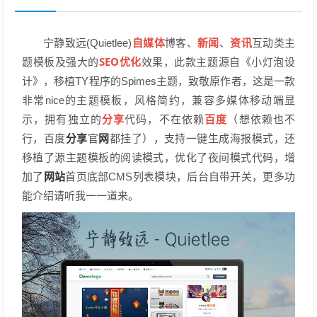
自媒体
新闻
资讯
宁静致远(Quietlee)
博客、
、
互动类主
SEO优化
题模板及强大的
效果，此款主题源自《小灯泡设
计》，移植TY程序的Spimes主题，致敬原作者，这是一款
非常nice的主题模板，风格简约，兼容多媒体移动端显
分享
百度
示，拥有独立的
代码，不在依赖
（想依赖也不
分享
网
行，百度
官
都挂了），支持一键生成海报模式，还
移植了源主题模板的阅读模式，优化了夜间模式代码，增
网站
加了
首页底部CMS列表模块，后台自带开关，更多功
能介绍请听我一一道来。