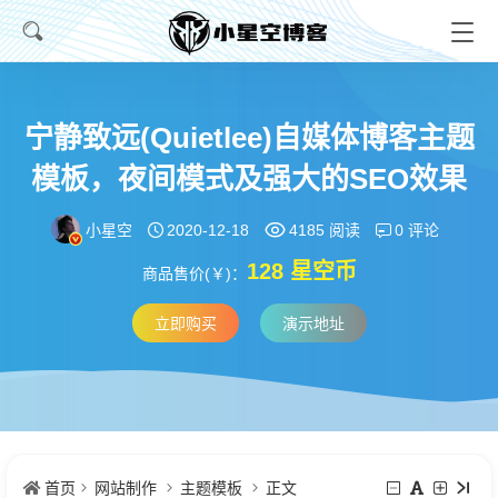
宁静致远(Quietlee)自媒体博客主题
模板，夜间模式及强大的SEO效果
小星空
0 评论
2020-12-18
4185 阅读
128 星空币
商品售价(￥)：
立即购买
演示地址
首页
网站制作
主题模板
正文