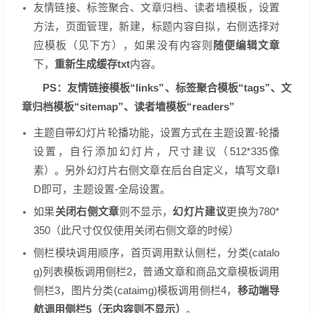
友情链接、标签聚合、文章归档、读者墙模板，设置
方法，页面管理，新建，标题内容自拟，右侧选择对
应模板（见下方），如果没有内容则
随便编辑文章
下，
重新生成缓存txt
内容。
PS：友情链接模板“links”、标签聚合模板“tags”、文
章归档模板“sitemap”、读者墙模板“readers”
主题自带幻灯片轮播功能，设置方式在主题设置-轮播
设置，自行添加幻灯片，尺寸建议（512*335像
素）。另外幻灯片右侧文章在后台自定义，填写文章I
D即可，主题设置-全局设置。
如果
关闭右侧文章
则不显示，
幻灯片建议
更换为780*
350（此尺寸仅仅使用关闭右侧文章的时候）
侧栏模块调用顺序，首页调用默认侧栏，分类(catalo
g)列表模板调用侧栏2，普通文章和商品文章模板调用
侧栏3，图片分类(cataimg)模板调用侧栏4，
移动端导
航调用侧栏5（无内容则不显示）
。