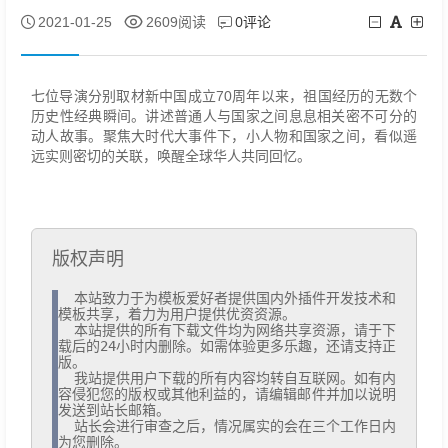
0评论
2021-01-25
2609阅读
七位导演分别取材新中国成立70周年以来，祖国经历的无数个
历史性经典瞬间。讲述普通人与国家之间息息相关密不可分的
动人故事。聚焦大时代大事件下，小人物和国家之间，看似遥
远实则密切的关联，唤醒全球华人共同回忆。
版权声明
  本站致力于为模板爱好者提供国内外插件开发技术和
模板共享，着力为用户提供优资资源。

  本站提供的所有下载文件均为网络共享资源，请于下
载后的24小时内删除。如需体验更多乐趣，还请支持正
版。

  我站提供用户下载的所有内容均转自互联网。如有内
容侵犯您的版权或其他利益的，请编辑邮件并加以说明
发送到站长邮箱。

  站长会进行审查之后，情况属实的会在三个工作日内
为您删除。