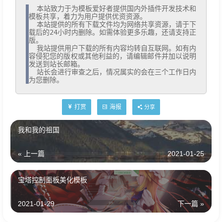
  本站致力于为模板爱好者提供国内外插件开发技术和
模板共享，着力为用户提供优资资源。

  本站提供的所有下载文件均为网络共享资源，请于下
载后的24小时内删除。如需体验更多乐趣，还请支持正
版。

  我站提供用户下载的所有内容均转自互联网。如有内
容侵犯您的版权或其他利益的，请编辑邮件并加以说明
发送到站长邮箱。

  站长会进行审查之后，情况属实的会在三个工作日内
为您删除。
打赏
海报
分享
我和我的祖国
« 上一篇
2021-01-25
宝塔控制面板美化模板
2021-01-29
下一篇 »