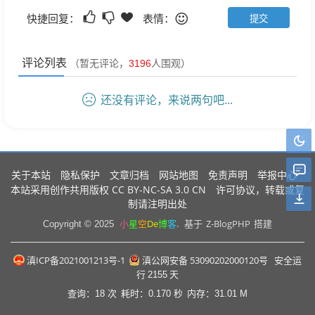
快捷回复：
表情：
评论列表
（暂无评论，
3196
人围观）
还没有评论，来说两句吧...
关于本站
隐私保护
文章归档
网站地图
免责声明
举报中心
CC BY-NC-SA 3.0 CN
本站采用创作共用版权
许可协议，转载或复
制请注明出处
小
星
空
De
博
客
.
Z-BlogPHP
Copyright © 2025
基于
搭建
滇ICP备2021001213号-1
滇公网安备 53090202000120号
安全运
行
2155
天
查询：18 次
耗时：0.170 秒
内存：31.01 M