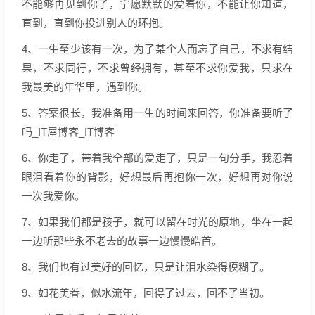
不能够再见到你了，宁愿默默的爱着你，不能让你知道，
直到，直到你投进别人的环抱。
4、一生至少该有一次，为了某个人而忘了自己，不求有结
果，不求同行，不求曾经拥有，甚至不求你爱我，只求在
我最美的年华里，遇到你。
5、答案很长，我准备用一生的时间来回答，你准备要听了
吗_IT屋博客_IT博客
6、你走了，带着我全部的爱走了，只是一句分手，我忍着
眼泪看着你的背影，好想最后再抱你一次，好想再对你说
一次我爱你。
7、如果我们都是孩子，就可以留在时光的原地，坐在一起
一边听那些永不老去的故事一边慢慢皓首。
8、我们也有过美好的回忆，只是让泪水染得模糊了。
9、如花美眷，似水流年，回得了过去，回不了当初。