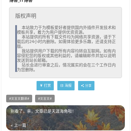
博客_IT博客
版权声明
  本站致力于为模板爱好者提供国内外插件开发技术和
模板共享，着力为用户提供优资资源。

  本站提供的所有下载文件均为网络共享资源，请于下
载后的24小时内删除。如需体验更多乐趣，还请支持正
版。

  我站提供用户下载的所有内容均转自互联网。如有内
容侵犯您的版权或其他利益的，请编辑邮件并加以说明
发送到站长邮箱。

  站长会进行审查之后，情况属实的会在三个工作日内
为您删除。
打赏
海报
分享
文言文翻译
文言文
别看了，亲，文章已是天涯海角啦！
« 上一篇