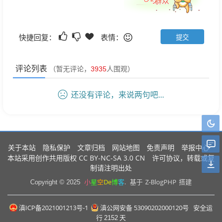
快捷回复：
表情：
评论列表
（暂无评论，
3935
人围观）
还没有评论，来说两句吧...
关于本站
隐私保护
文章归档
网站地图
免责声明
举报中心
CC BY-NC-SA 3.0 CN
本站采用创作共用版权
许可协议，转载或复
制请注明出处
小
星
空
De
博
客
.
Z-BlogPHP
Copyright © 2025
基于
搭建
滇ICP备2021001213号-1
滇公网安备 53090202000120号
安全运
行
2152
天