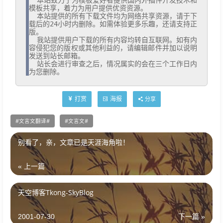
  本站致力于为模板爱好者提供国内外插件开发技术和
模板共享，着力为用户提供优资资源。

  本站提供的所有下载文件均为网络共享资源，请于下
载后的24小时内删除。如需体验更多乐趣，还请支持正
版。

  我站提供用户下载的所有内容均转自互联网。如有内
容侵犯您的版权或其他利益的，请编辑邮件并加以说明
发送到站长邮箱。

  站长会进行审查之后，情况属实的会在三个工作日内
为您删除。
打赏
海报
分享
文言文翻译
文言文
别看了，亲，文章已是天涯海角啦！
« 上一篇
天空博客Tkong-SkyBlog
2001-07-30
下一篇 »