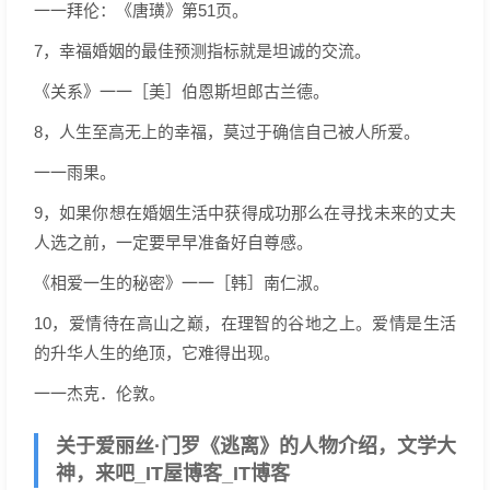
一一拜伦：《唐璜》第51页。
7，幸福婚姻的最佳预测指标就是坦诚的交流。
《关系》一一［美］伯恩斯坦郎古兰德。
8，人生至高无上的幸福，莫过于确信自己被人所爱。
一一雨果。
9，如果你想在婚姻生活中获得成功那么在寻找未来的丈夫
人选之前，一定要早早准备好自尊感。
《相爱一生的秘密》一一［韩］南仁淑。
10，爱情待在高山之巅，在理智的谷地之上。爱情是生活
的升华人生的绝顶，它难得出现。
一一杰克．伦敦。
关于爱丽丝·门罗《逃离》的人物介绍，文学大
神，来吧_IT屋博客_IT博客