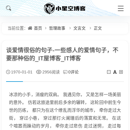
首页
哲理故事
文言文
正文
当前位置：
谈爱情很俗的句子-一些感人的爱情句子，不
要那种俗的_IT屋博客_IT博客
0评论
1970-01-01
2956阅读
冰凉的小手，消瘦的双肩。 我遇见你， 又是怎样一场美丽
的意外。 仿若这旅途里前后多余的辗转， 这轮回中前生今
世的历练， 都只为在这个缭乱而浮华的城市， 牵你走过大
街， 穿过小巷， 穿过那灯火阑珊后的落寞和无常。 在这
个喧嚣而躁动的岁月， 牵你走过悲伤 走过迷惘， 走过每