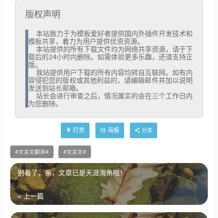
版权声明
  本站致力于为模板爱好者提供国内外插件开发技术和
模板共享，着力为用户提供优资资源。

  本站提供的所有下载文件均为网络共享资源，请于下
载后的24小时内删除。如需体验更多乐趣，还请支持正
版。

  我站提供用户下载的所有内容均转自互联网。如有内
容侵犯您的版权或其他利益的，请编辑邮件并加以说明
发送到站长邮箱。

  站长会进行审查之后，情况属实的会在三个工作日内
为您删除。
打赏
海报
分享
文言文翻译
文言文
别看了，亲，文章已是天涯海角啦！
« 上一篇