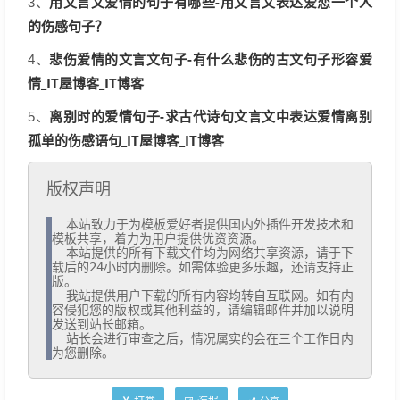
用文言文爱情的句子有哪些-用文言文表达爱恋一个人
3、
的伤感句子？
悲伤爱情的文言文句子-有什么悲伤的古文句子形容爱
4、
情_IT屋博客_IT博客
离别时的爱情句子-求古代诗句文言文中表达爱情离别
5、
孤单的伤感语句_IT屋博客_IT博客
版权声明
  本站致力于为模板爱好者提供国内外插件开发技术和
模板共享，着力为用户提供优资资源。

  本站提供的所有下载文件均为网络共享资源，请于下
载后的24小时内删除。如需体验更多乐趣，还请支持正
版。

  我站提供用户下载的所有内容均转自互联网。如有内
容侵犯您的版权或其他利益的，请编辑邮件并加以说明
发送到站长邮箱。

  站长会进行审查之后，情况属实的会在三个工作日内
为您删除。