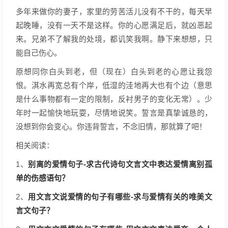
多年来做你的妻子，家里的劳苦活儿没有不干的，每天早
起晚睡，没有一天不是这样。你的心愿满足后，就凶恶起
来。兄弟不了解我的处境，都讥笑我啊。静下来想想，只
能自己伤心。
原想同你白头到老，但（现在）白头到老的心愿让我怨
恨。淇水再宽总有个岸，低湿的洼地再大也有个边（意思
是什么事物都有一定的限制，反衬男子的变化无常）。少
年时一起愉快地玩耍，尽情地说笑。誓言是真挚诚恳的，
没想到你会变心。你违背誓言，不念旧情，那就算了吧！
相关阅读：
别离的爱情句子-求古代诗句文言文中表达爱情离别孤
1、
单的伤感语句？
用文言文说爱情的句子有哪些-求与爱情有关的唯美文
2、
言文句子？