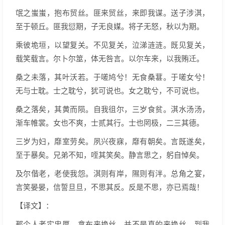
氓之蚩蚩，抱布贸丝。匪来贸丝，来即我谋。送子涉淇，
至于顿丘。匪我愆期，子无良媒。将子无怒，秋以为期。
乘彼垝垣，以望复关。不见复关，泣涕涟涟。既见复关，
载笑载言。尔卜尔筮，体无咎言。以尔车来，以我贿迁。
桑之未落，其叶沃若。于嗟鸠兮！无食桑葚。于嗟女兮！
无与士耽。士之耽兮，犹可说也。女之耽兮，不可说也。
桑之落矣，其黄而陨。自我徂尔，三岁食贫。淇水汤汤，
渐车帷裳。女也不爽，士贰其行。士也罔极，二三其德。
三岁为妇，靡室劳矣。夙兴夜寐，靡有朝矣。言既遂矣，
至于暴矣。兄弟不知，咥其笑矣。静言思之，躬自悼矣。
及尔偕老，老使我怨。淇则有岸，隰则有泮。总角之宴，
言笑晏晏，信誓旦旦，不思其反。反是不思，亦已焉哉！
【译文】：
那个人老实忠厚，拿布来换丝。并不是真的来换丝，到我