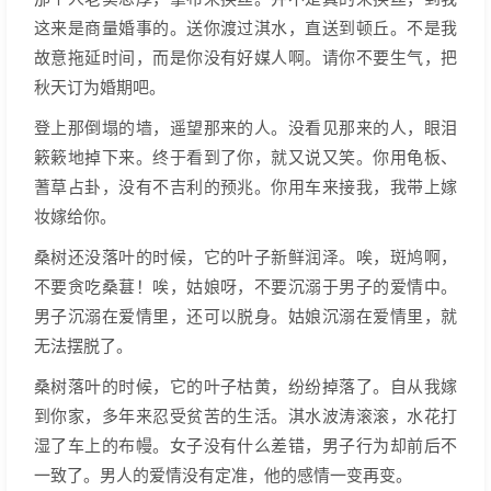
这来是商量婚事的。送你渡过淇水，直送到顿丘。不是我
故意拖延时间，而是你没有好媒人啊。请你不要生气，把
秋天订为婚期吧。
登上那倒塌的墙，遥望那来的人。没看见那来的人，眼泪
簌簌地掉下来。终于看到了你，就又说又笑。你用龟板、
蓍草占卦，没有不吉利的预兆。你用车来接我，我带上嫁
妆嫁给你。
桑树还没落叶的时候，它的叶子新鲜润泽。唉，斑鸠啊，
不要贪吃桑葚！唉，姑娘呀，不要沉溺于男子的爱情中。
男子沉溺在爱情里，还可以脱身。姑娘沉溺在爱情里，就
无法摆脱了。
桑树落叶的时候，它的叶子枯黄，纷纷掉落了。自从我嫁
到你家，多年来忍受贫苦的生活。淇水波涛滚滚，水花打
湿了车上的布幔。女子没有什么差错，男子行为却前后不
一致了。男人的爱情没有定准，他的感情一变再变。