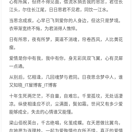
心有所属，但终不得见面，借流水捎去我的思念，君住长
江头，尔住长江尾，日日思君不见君，同饮一江水。
当思念成疾，心早已飞到爱你的人身边，但这只是梦境。
衣带渐宽终不悔，为君消得人憔悴。
日有所思，夜有所梦，莫道不消魂，帘卷西风，人比黄花
瘦。
爱情是你中有我，我中有你，身无彩凤双飞翼，心有灵犀
一点通。
从别后，忆相逢，几回魂梦与君同。日夜思念梦中人，谁
又知晓_IT屋博客_IT博客
十年生死两茫茫，不自量，自难忘。千里孤坟，无处话凄
凉。纵使相逢应不识，尘满面，鬓如霜。世间又有多少爱
能够成全，失去的心情谁又能懂。
梁山佰祝英台，千古绝唱，化茧成蝶。在天愿做比翼鸟，
在地愿为连理枝。一起为爱殉情也在所不惜，真正的爱情