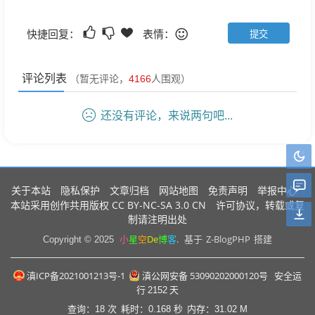
快捷回复：
表情：
评论列表
（暂无评论，
4166
人围观）
还没有评论，来说两句吧...
关于本站
隐私保护
文章归档
网站地图
免责声明
举报中心
CC BY-NC-SA 3.0 CN
本站采用创作共用版权
许可协议，转载或复
制请注明出处
小
星
空
De
博
客
.
Z-BlogPHP
Copyright © 2025
基于
搭建
滇ICP备2021001213号-1
滇公网安备 53090202000120号
安全运
行
2152
天
查询：18 次
耗时：0.168 秒
内存：31.02 M