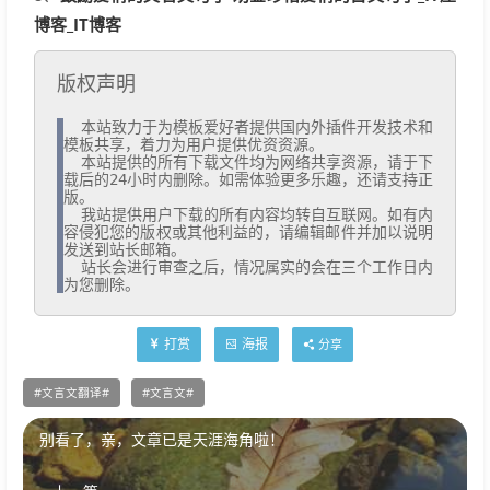
博客_IT博客
版权声明
  本站致力于为模板爱好者提供国内外插件开发技术和
模板共享，着力为用户提供优资资源。

  本站提供的所有下载文件均为网络共享资源，请于下
载后的24小时内删除。如需体验更多乐趣，还请支持正
版。

  我站提供用户下载的所有内容均转自互联网。如有内
容侵犯您的版权或其他利益的，请编辑邮件并加以说明
发送到站长邮箱。

  站长会进行审查之后，情况属实的会在三个工作日内
为您删除。
打赏
海报
分享
文言文翻译
文言文
别看了，亲，文章已是天涯海角啦！