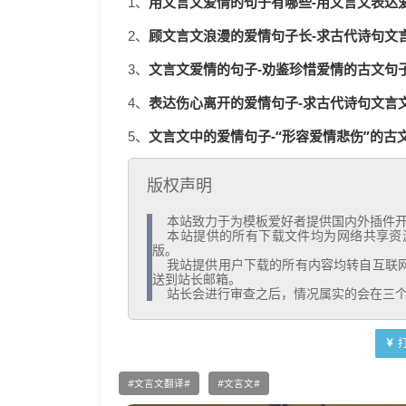
用文言文爱情的句子有哪些-用文言文表达
1、
顾文言文浪漫的爱情句子长-求古代诗句文言
2、
文言文爱情的句子-劝鉴珍惜爱情的古文句子_
3、
表达伤心离开的爱情句子-求古代诗句文言文
4、
文言文中的爱情句子-“形容爱情悲伤”的古文
5、
版权声明
  本站致力于为模板爱好者提供国内外插件开发技术和模板共享，着力为用户提供优资资源。

  本站提供的所有下载文件均为网络共享资源，请于下载后的24小时内删除。如需体验更多乐趣，还请支持正
版。

  我站提供用户下载的所有内容均转自互联网。如有内容侵犯您的版权或其他利益的，请编辑邮件并加以说明发
送到站长邮箱。

  站长会进行审查之后，情况属实的会在三
文言文翻译
文言文