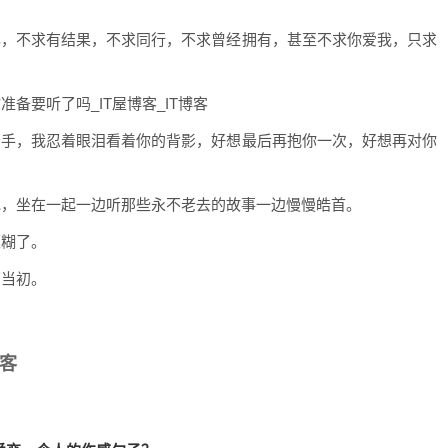
己，不求有结果，不求同行，不求曾经拥有，甚至不求你爱我，只求
备要听了吗_IT屋博客_IT博客
分手，我忍着眼泪看着你的背影，好想最后再抱你一次，好想再对你
地，坐在一起一边听那些永不老去的故事一边慢慢皓首。
模糊了。
了当初。
博客