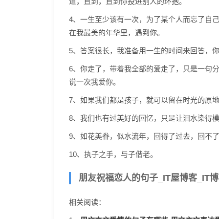
道，直到，直到你投进别人的环抱。
4、一生至少该有一次，为了某个人而忘了自
在我最美的年华里，遇到你。
5、答案很长，我准备用一生的时间来回答，你准
6、你走了，带着我全部的爱走了，只是一句
说一次我爱你。
7、如果我们都是孩子，就可以留在时光的原
8、我们也有过美好的回忆，只是让泪水染得
9、如花美眷，似水流年，回得了过去，回不
10、执子之手，与子偕老。
朋友祝福恋人的句子_IT屋博客_IT
相关阅读：