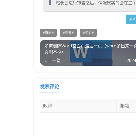
  站长会进行审查之后，情况属实的会在三
页面
设置
学习
如何删除Word空白页最后一页（word多出来一
页删不掉）
« 上一篇
2024
发表评论