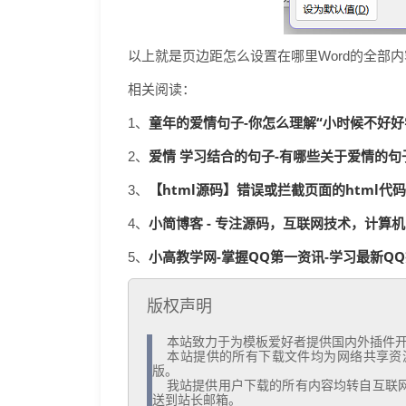
以上就是页边距怎么设置在哪里Word的全部
相关阅读：
童年的爱情句子-你怎么理解“小时候不好好学
1、
爱情 学习结合的句子-有哪些关于爱情的句子
2、
【html源码】错误或拦截页面的html代码
3、
小简博客 - 专注源码，互联网技术，计
4、
小高教学网-掌握QQ第一资讯-学习最新Q
5、
版权声明
  本站致力于为模板爱好者提供国内外插件开发技术和模板共享，着力为用户提供优资资源。

  本站提供的所有下载文件均为网络共享资源，请于下载后的24小时内删除。如需体验更多乐趣，还请支持正
版。

  我站提供用户下载的所有内容均转自互联网。如有内容侵犯您的版权或其他利益的，请编辑邮件并加以说明发
送到站长邮箱。
