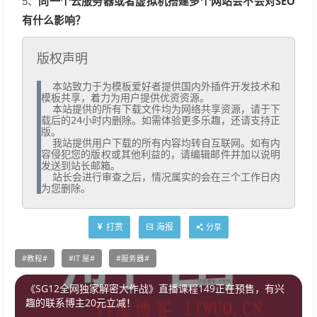
同一个云服务器或者虚拟机搭建多个网站会不会对SEO
5、
有什么影响？
版权声明
  本站致力于为模板爱好者提供国内外插件开发技术和
模板共享，着力为用户提供优资资源。

  本站提供的所有下载文件均为网络共享资源，请于下
载后的24小时内删除。如需体验更多乐趣，还请支持正
版。

  我站提供用户下载的所有内容均转自互联网。如有内
容侵犯您的版权或其他利益的，请编辑邮件并加以说明
发送到站长邮箱。

  站长会进行审查之后，情况属实的会在三个工作日内
为您删除。
打赏
海报
分享
教程
IT 屋
服务器
《SG12全网独家解密大作战》直播课程149正在预售，有兴
趣的联系博主20元立减！