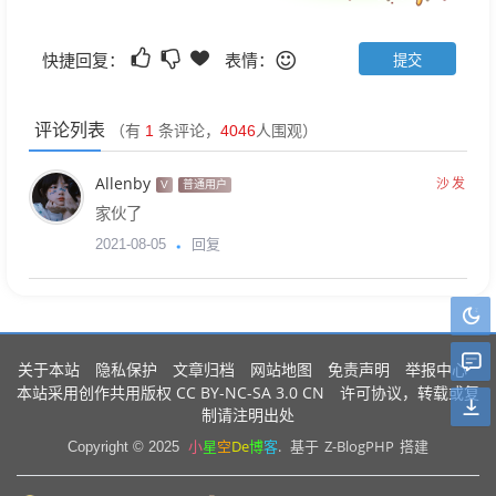
快捷回复：
表情：
评论列表
（有
1
条评论，
4046
人围观）
Allenby
沙发
V
普通用户
家伙了
回复
2021-08-05
关于本站
隐私保护
文章归档
网站地图
免责声明
举报中心
CC BY-NC-SA 3.0 CN
本站采用创作共用版权
许可协议，转载或复
制请注明出处
小
星
空
De
博
客
.
Z-BlogPHP
Copyright © 2025
基于
搭建